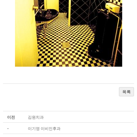
목록
이전
김원치과
-
이기영 이비인후과