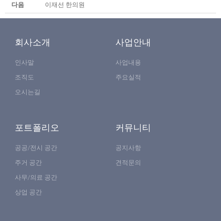
다음
이재선 한의원
회사소개
사업안내
인사말
사업내용
조직도
주요실적
오시는길
포트폴리오
커뮤니티
공공/전시 공간
공지사항
주거 공간
견적문의
사무/의료 공간
상업 공간