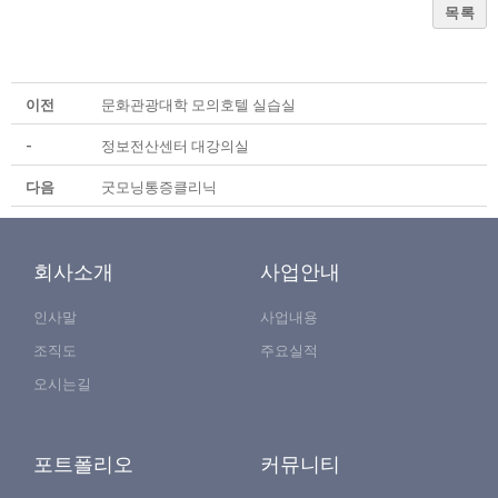
목록
이전
문화관광대학 모의호텔 실습실
-
정보전산센터 대강의실
다음
굿모닝통증클리닉
회사소개
사업안내
인사말
사업내용
조직도
주요실적
오시는길
포트폴리오
커뮤니티