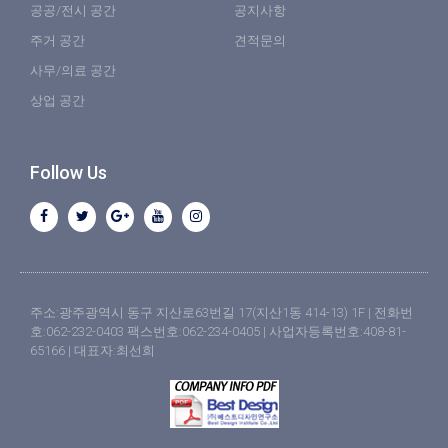
공공/전시 공간
공지사항
주거 공간
견적문의
사무/의료 공간
상업 공간
Follow Us
주소:광주광역시 동구 지산로63번길 17(지산1동 414-13) 1F | 전화번
호:062-232-0403 팩스번호:062-234-0405 | 사업자등록번호:408-81-
65166 | 대표자:최선희