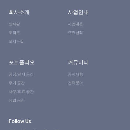
회사소개
사업안내
인사말
사업내용
조직도
주요실적
오시는길
포트폴리오
커뮤니티
공공/전시 공간
공지사항
주거 공간
견적문의
사무/의료 공간
상업 공간
Follow Us